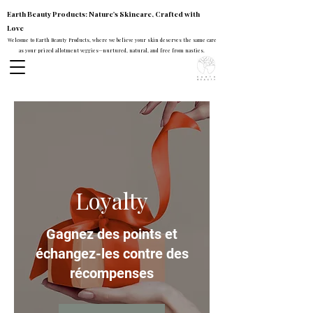
Earth Beauty Products: Nature's Skincare, Crafted with
Love
Welcome to Earth Beauty Products, where we believe your skin deserves the same care
as your prized allotment veggies—nurtured, natural, and free from nasties.
Loyalty
Gagnez des points et
échangez-les contre des
récompenses