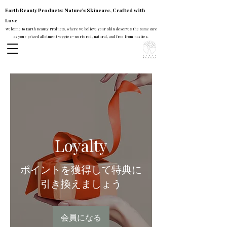
Earth Beauty Products: Nature's Skincare, Crafted with
Love
Welcome to Earth Beauty Products, where we believe your skin deserves the same care
as your prized allotment veggies—nurtured, natural, and free from nasties.
Loyalty
ポイントを獲得して特典に
引き換えましょう
会員になる